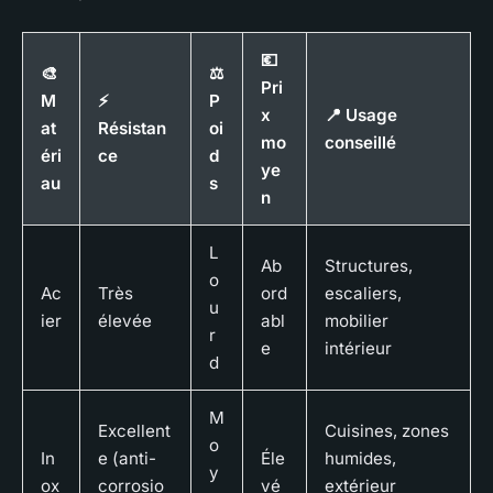
💶
🎨
⚖️
Pri
M
⚡
P
x
📍 Usage
at
Résistan
oi
mo
conseillé
éri
ce
d
ye
au
s
n
L
Ab
Structures,
o
Ac
Très
ord
escaliers,
u
ier
élevée
abl
mobilier
r
e
intérieur
d
M
Excellent
Cuisines, zones
o
In
e (anti-
Éle
humides,
y
ox
corrosio
vé
extérieur