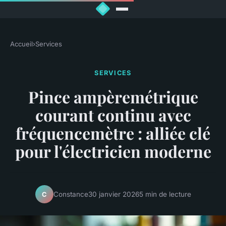
Accueil
›
Services
SERVICES
Pince ampèremétrique
courant continu avec
fréquencemètre : alliée clé
pour l'électricien moderne
Constance
30 janvier 2026
5 min de lecture
C