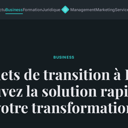
ctu
Business
Formation
Juridique
Management
Marketing
Servic
BUSINESS
ts de transition à 
vez la solution rap
votre transformatio