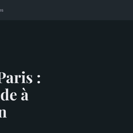
es
Paris :
ide à
n