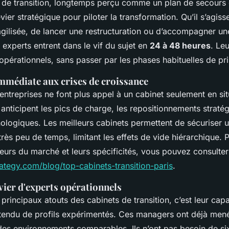
e transition, longtemps perçu comme un plan de secours e
vier stratégique pour piloter la transformation. Qu’il s’agisse
agilisée, de lancer une restructuration ou d’accompagner un
 experts entrent dans le vif du sujet en
24 à 48 heures
. Leu
pérationnels, sans passer par les phases habituelles de pri
mmédiate aux crises de croissance
 entreprises ne font plus appel à un cabinet seulement en sit
 anticipent les pics de charge, les repositionnements straté
nologiques. Les meilleurs cabinets permettent de sécuriser 
rès peu de temps, limitant les effets de vide hiérarchique. P
teurs du marché et leurs spécificités, vous pouvez consulte
trategy.com/blog/top-cabinets-transition-paris
.
ivier d'experts opérationnels
s principaux atouts des cabinets de transition, c’est leur cap
étendu de profils expérimentés. Ces managers ont déjà men
 des environnements comparables. Ils n’ont pas besoin de s