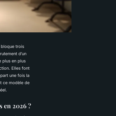
 bloque trois
crutement d’un
e plus en plus
tion. Elles font
part une fois la
est ce modèle de
éel.
is en 2026 ?