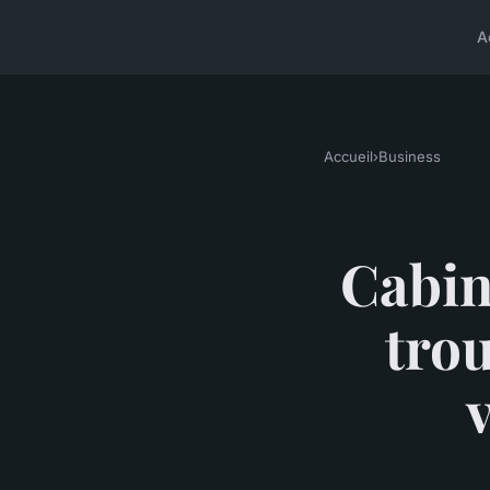
A
Accueil
›
Business
Cabine
trou