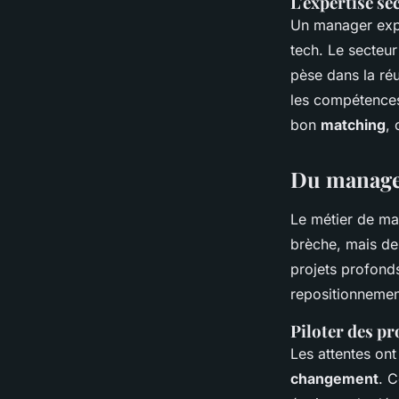
L'expertise se
Un manager expé
tech. Le secteur
pèse dans la réu
les compétences 
bon
matching
,
Du managem
Le métier de man
brèche, mais de 
projets profonds
repositionnemen
Piloter des p
Les attentes on
changement
. C