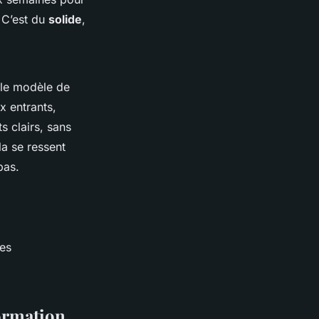
. C’est du
solide
,
 le modèle de
x entrants,
s clairs, sans
a se ressent
pas.
nes
formation