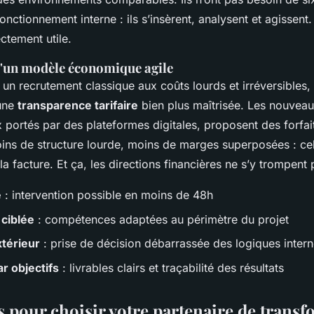
nctionnement interne : ils s’insèrent, analysent et agissent
ectement utile.
 d'un modèle économique agile
un recrutement classique aux coûts lourds et irréversibles,
 une
transparence tarifaire
bien plus maîtrisée. Les nouveau
ortés par des plateformes digitales, proposent des forfait
oins de structure lourde, moins de marges superposées : cel
la facture. Et ça, les directions financières ne s’y trompent 
é
: intervention possible en moins de 48h
 ciblée
: compétences adaptées au périmètre du projet
térieur
: prise de décision débarrassée des logiques inter
r objectifs
: livrables clairs et traçabilité des résultats
s pour choisir votre partenaire de trans