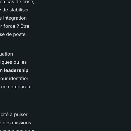
n cas de crise,
 de stabiliser
e intégration
r force ? Être
se de poste.
uation
giques ou les
un
leadership
our identifier
r ce comparatif
acité à puiser
é des missions
ix semaines pour