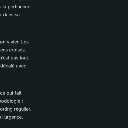
 la pertinence
ux dans sa
son vivier. Les
iens croisés,
’est pas tout.
 décalé avec
e qui fait
hodologie :
rting régulier.
 l’urgence.