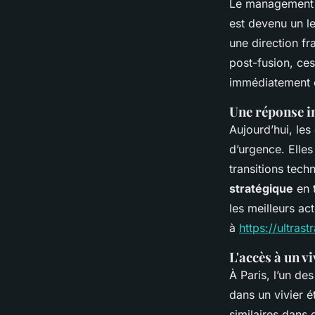
Le management d
est devenu un le
une direction fr
post-fusion, ces
immédiatement o
Une réponse i
Aujourd’hui, les
d’urgence. Elles
transitions tech
stratégique
en t
les meilleurs ac
à
https://ultras
L'accès à un v
À Paris, l’un de
dans un vivier 
similaires dans