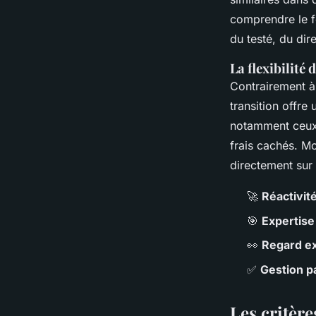
comprendre le fo
du testé, du dir
La flexibilité
Contrairement à 
transition offre
notamment ceux p
frais cachés. M
directement sur 
🚀
Réactivit
🎯
Expertise
👀
Regard ex
✅
Gestion pa
Les critère