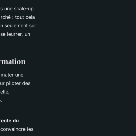
ns une scale-up
rché : tout cela
on seulement sur
se leurrer, un
ormation
olmater une
ur piloter des
elle,
.
tecte du
 convaincre les